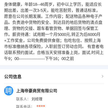
身体健康，年龄18--46周岁，初中以上学历，能适应长
期出差，出差一次3-5天，能吃苦耐劳，普通话标准，
愿意在公司长期发展。工作内容；配送物品各种电子产
品。负责途中货物的安全、到达目的地后货物的清点盘
理、货物的交接、跟车看管货物、单据回签与保管工
作。薪资待遇：试用期一个月5000元,转正为后6000月
+工作奖金，公司免费提供食宿；包吃包住、按照上海
市标准缴纳各项保险，入职前签订劳动合同。 有意者电
话联系预约面试，合格当天安排准备上岗，面试,时间上
午9；00------------------下午16；00之前
公司信息
上海帝豪商贸有限公司
联系人：
刘经理
****
联系电话：